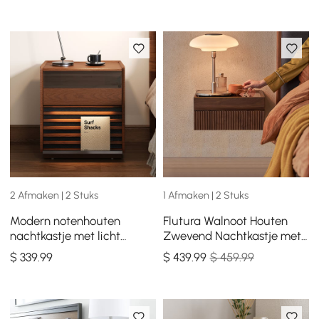
2 Afmaken | 2 Stuks
1 Afmaken | 2 Stuks
Modern notenhouten
Flutura Walnoot Houten
nachtkastje met licht
Zwevend Nachtkastje met
houten nachtkastje met 2
2 Laden en Glazen
$
339
.99
$
439
.99
$ 459.99
laden
Bovenblad, Set van 2