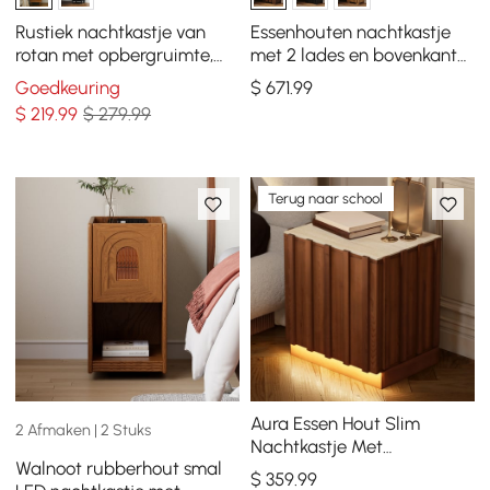
Rustiek nachtkastje van
Essenhouten nachtkastje
rotan met opbergruimte,
met 2 lades en bovenkant
massief houten nachtkastje
van imitatietravertijn, set
Goedkeuring
$
671
.99
in walnoot
van 2
$
219
.99
$ 279.99
Terug naar school
Aura Essen Hout Slim
2 Afmaken | 2 Stuks
Nachtkastje Met
Walnoot rubberhout smal
Oplaadstation & Licht
$
359
.99