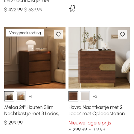
LED nachtkastje met
laadstation, set van 2
$
422
.99
$ 539.99
Vroegboekkorting
+1
+3
Meloa 24" Houten Slim
Hovra Nachtkastje met 2
Nachtkastje met 3 Lades,
Lades met Oplaadstation &
LED-verlichting &
Bovenblad van Travertijn
$
299
.99
Nieuwe lagere prijs
Oplaadstation
Sintersteen
$
299
.99
$ 319.99