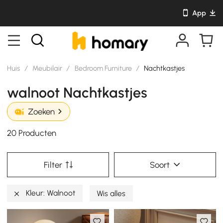
App
Huis
/
Meubilair
/
Bedroom Furniture
/
Nachtkastjes
walnoot Nachtkastjes
Zoeken
20 Producten
Filter
Soort
Kleur: Walnoot
Wis alles