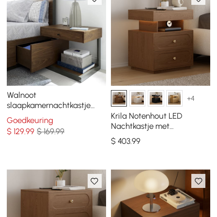
Walnoot
+4
slaapkamernachtkastje
met lade met plank
Krila Notenhout LED
Goedkeuring
nachtkastje hout en zwart
Nachtkastje met
$
129
.99
$ 169.99
metaal
Oplaadstation, Set van 2
$
403
.99