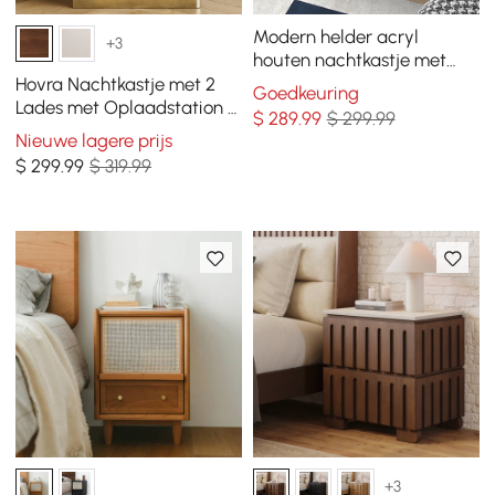
Modern helder acryl
+3
houten nachtkastje met
opslag en plank voor
Hovra Nachtkastje met 2
Goedkeuring
slaapkamer
Lades met Oplaadstation &
$
289
.99
$ 299.99
Bovenblad van Travertijn
Nieuwe lagere prijs
Sintersteen
$
299
.99
$ 319.99
+3