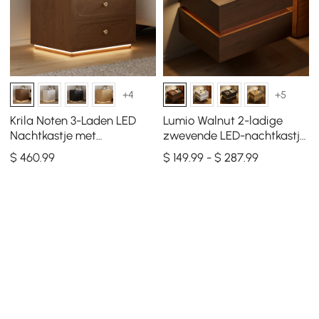
+4
+5
Krila Noten 3-Laden LED
Lumio Walnut 2-ladige
Nachtkastje met
zwevende LED-nachtkastje
Oplaadstation, Set van 2
met oplaadstation, set van
$
460
.99
$ 149.99 - $ 287.99
2