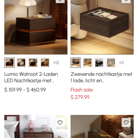
+12
+3
Lumio Walnoot 2-Laden
Zwevende nachtkastje met
LED Nachtkastje met
1 lade, licht en
Oplaadstation, Set van 2
oplaadstation, 2-delige set
$ 159.99 - $ 460.99
Flash sale
van hout
$
279
.99