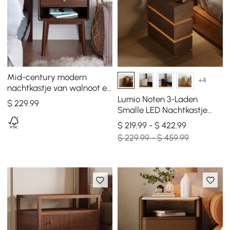
Mid-century modern
+4
nachtkastje van walnoot en
grenen
Lumio Noten 3-Laden
$
229
.99
Smalle LED Nachtkastje
met Laadstation, Set van 2
$ 219.99 - $ 422.99
$ 229.99 - $ 459.99