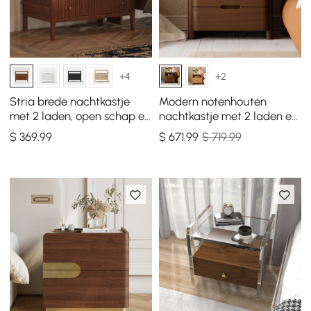
+4
+2
Stria brede nachtkastje
Modern notenhouten
met 2 laden, open schap en
nachtkastje met 2 laden en
oplaadstation
gesinterd stenen blad
$
369
.99
$
671
.99
$ 719.99